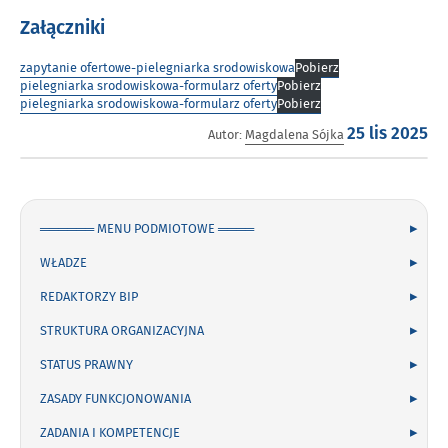
Załączniki
zapytanie ofertowe-pielegniarka srodowiskowa
Pobierz
pielegniarka srodowiskowa-formularz oferty
Pobierz
pielegniarka srodowiskowa-formularz oferty
Pobierz
Opublikowano
Autor:
Magdalena Sójka
25 lis 2025
w
dniu
a
══════ MENU PODMIOTOWE ════
WŁADZE
REDAKTORZY BIP
STRUKTURA ORGANIZACYJNA
STATUS PRAWNY
ZASADY FUNKCJONOWANIA
ZADANIA I KOMPETENCJE