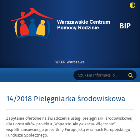
-
BIP
14
PI
ŚR
WCPR Warszawa
Menu
Tutaj
Wyszukiwarka
podmiotowe
wpisz
szukaną
frazę:
14/2018 Pielęgniarka środowiskowa
Zapytanie ofertowe na świadczenie usługi pielęgniarki środowiskowej
dla uczestników projektu „Wsparcie-Aktywizacja-Włączenie”-
współfinansowanego przez Unię Europejską w ramach Europejskiego
Funduszu Społecznego.