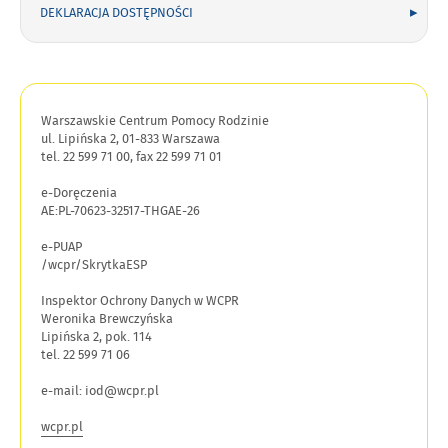
DEKLARACJA DOSTĘPNOŚCI
Warszawskie Centrum Pomocy Rodzinie
ul. Lipińska 2, 01-833 Warszawa
tel. 22 599 71 00, fax 22 599 71 01
e-Doręczenia
AE:PL-70623-32517-THGAE-26
e-PUAP
/wcpr/SkrytkaESP
Inspektor Ochrony Danych w WCPR
Weronika Brewczyńska
Lipińska 2, pok. 114
tel. 22 599 71 06
e-mail: iod@wcpr.pl
wcpr.pl