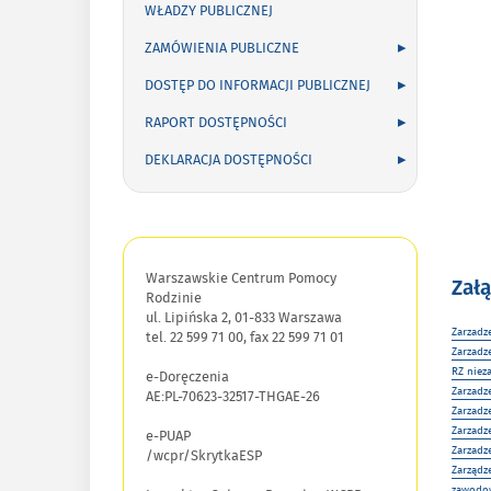
WŁADZY PUBLICZNEJ
ZAMÓWIENIA PUBLICZNE
DOSTĘP DO INFORMACJI PUBLICZNEJ
RAPORT DOSTĘPNOŚCI
DEKLARACJA DOSTĘPNOŚCI
Warszawskie Centrum Pomocy
Załą
Rodzinie
ul. Lipińska 2, 01-833 Warszawa
Zarzadz
tel. 22 599 71 00, fax 22 599 71 01
Zarzadz
RZ niez
e-Doręczenia
Zarzadz
AE:PL-70623-32517-THGAE-26
Zarzadz
Zarzadz
e-PUAP
Zarzadz
/wcpr/SkrytkaESP
Zarządz
zawodow