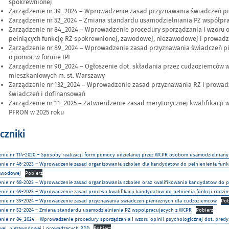
spokrewnionej
Zarządzenie nr 39_2024 – Wprowadzenie zasad przyznawania świadczeń p
Zarządzenie nr 52_2024 – Zmiana standardu usamodzielniania PZ współpr
Zarządzenie nr 84_2024 – Wprowadzenie procedury sporządzania i wzoru op
pełniących funkcję RZ spokrewnionej, zawodowej, niezawodowej i prowad
Zarządzenie nr 89_2024 – Wprowadzenie zasad przyznawania świadczeń pi
o pomoc w formie IPI
Zarządzenie nr 90_2024 – Ogłoszenie dot. składania przez cudzoziemców 
mieszkaniowych m. st. Warszawy
Zarządzenie nr 132_2024 – Wprowadzenie zasad przyznawania RZ i prowad
świadczeń i dofinansowań
Zarządzenie nr 11_2025 – Zatwierdzenie zasad merytorycznej kwalifikacji
PFRON w 2025 roku
czniki
enie nr 114-2020 – Sposoby realizacji form pomocy udzielanej przez WCPR osobom usamodzielnianym
enie nr 46-2023 – Wprowadzenie zasad organizowania szkolen dla kandydatow do pelnienienia funk
awodowej
Pobierz
enie nr 68-2023 – Wprowadzenie zasad organizowania szkolen oraz kwalifikowania kandydatow do p
enie nr 69-2023 – Wprowadzenie zasad procesu kwalifikacji kandydatow do pelnienia funkcji rodzi
enie nr 39-2024 – Wprowadzenie zasad przyznawania swiadczen pienieznych dla cudzoziemcow
Pob
enie nr 52-2024 – Zmiana standardu usamodzielniania PZ wspolpracujacych z WCPR
Pobierz
enie nr 84_2024 – Wprowadzenie procedury sporządzania i wzoru opinii psychologicznej dot. predy
ej, niezawodowej i prowadzących RDD
Pobierz