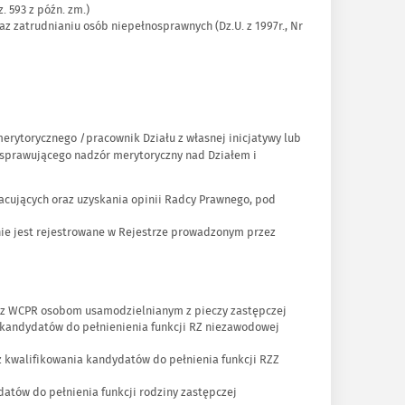
. 593 z późn. zm.)
raz zatrudnianiu osób niepełnosprawnych (Dz.U. z 1997r., Nr
erytorycznego /pracownik Działu z własnej inicjatywy lub
sprawującego nadzór merytoryczny nad Działem i
cujących oraz uzyskania opinii Radcy Prawnego, pod
ie jest rejestrowane w Rejestrze prowadzonym przez
zez WCPR osobom usamodzielnianym z pieczy zastępczej
 kandydatów do pełnienienia funkcji RZ niezawodowej
 kwalifikowania kandydatów do pełnienia funkcji RZZ
atów do pełnienia funkcji rodziny zastępczej