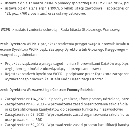
ustawa z dnia 12 marca 2004r. o pomocy społecznej (Dz.U. z 2004r. Nr 64, poz
ustawa o z dnia 27 sierpnia 1997r. o rehabilitacji zawodowej i społecznej o
123, poz. 7760 z późn. zm.) oraz ustawy ustrojowe.
-> nadaje i zmienia uchwałą – Rada Miasta Stołecznego Warszawy.
WCPR
-> projekt zarządzenia przygotowuje Kierownik Działu m
dzenia Dyrektora WCPR
lecenie Dyrektora WCPR bądź Zastępcy Dyrektora lub Głównego Księgowego – 
owanymi zagadnieniami.
Projekt zarządzenia wymaga uzgodnienia z Kierownikami Działów współpra
względem zgodności z obowiązującymi przepisami prawa.
Rejestr zarządzeń Dyrektora WCPR – podpisane przez Dyrektora zarządzen
wyznaczonego pracownika Działu Kadr, Organizacji i Kontroli.
dzenia Dyrektora Warszawskiego Centrum Pomocy Rodzinie:
Zarządzenie nr 114_2020 – Sposoby realizacji form pomocy udzielanej pr
Zarządzenie nr 46_2023 – Wprowadzenie zasad organizowania szkoleń dla
oraz kwalifikowania kandydatów do pełnienia funkcji RZ niezawodowej
Zarządzenie nr 68_2023 – Wprowadzenie zasad organizowania szkoleń oraz
oraz prowadzenia RDD
Zarządzenie nr 69_2023 – Wprowadzenie zasad procesu kwalifikacji kandyd