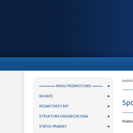
Menu
podmiotowe
a
Jesteś
══════ MENU PODMIOTOWE ════
WŁADZE
Spo
REDAKTORZY BIP
STRUKTURA ORGANIZACYJNA
Podst
STATUS PRAWNY