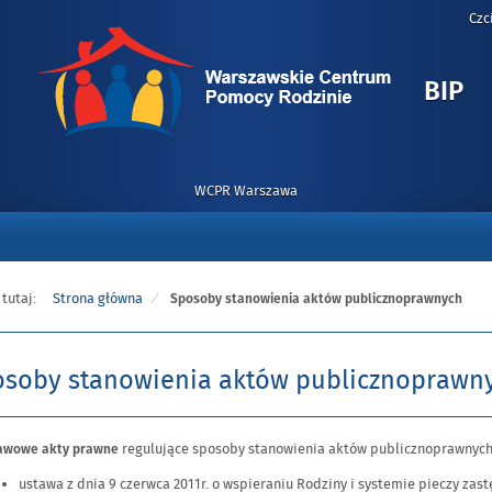
Czc
-
BIP
S
S
A
WCPR Warszawa
P
 tutaj:
Strona główna
Sposoby stanowienia aktów publicznoprawnych
soby stanowienia aktów publicznoprawn
regulujące sposoby stanowienia aktów publicznoprawnych 
awowe akty prawne
ustawa z dnia 9 czerwca 2011r. o wspieraniu Rodziny i systemie pieczy zastęp