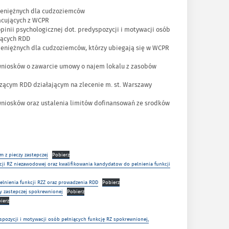
ieniężnych dla cudzoziemców
acujących z WCPR
inii psychologicznej dot. predyspozycji i motywacji osób
zących RDD
eniężnych dla cudzoziemców, którzy ubiegają się w WCPR
wniosków o zawarcie umowy o najem lokalu z zasobów
zącym RDD działającym na zlecenie m. st. Warszawy
 wniosków oraz ustalenia limitów dofinansowań ze srodków
 z pieczy zastepczej
Pobierz
cji RZ niezawodowej oraz kwalifikowania kandydatow do pelnienia funkcji
elnienia funkcji RZZ oraz prowadzenia RDD
Pobierz
ny zastepczej spokrewnionej
Pobierz
ierz
spozycji i motywacji osób pełniących funkcję RZ spokrewnionej,