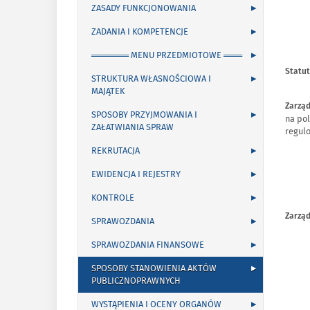
ZASADY FUNKCJONOWANIA
ZADANIA I KOMPETENCJE
══════ MENU PRZEDMIOTOWE ═══
Statut
STRUKTURA WŁASNOŚCIOWA I
MAJĄTEK
Zarzą
SPOSOBY PRZYJMOWANIA I
na po
ZAŁATWIANIA SPRAW
regul
REKRUTACJA
EWIDENCJA I REJESTRY
KONTROLE
Zarzą
SPRAWOZDANIA
SPRAWOZDANIA FINANSOWE
SPOSOBY STANOWIENIA AKTÓW
PUBLICZNOPRAWNYCH
WYSTĄPIENIA I OCENY ORGANÓW